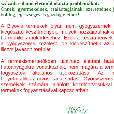
századi rohanó életmód okozta
problémákat.
Önnek, gyermekeinek, családtagjainak, szeretteinek 
boldog, egészséges és gazdag élethez!
A Biyovis termékek olyan nem gyógyszernek m
kiegészítő készítmények, melyek hozzájárulnak 
harmonikus működéséhez. Ezek a készítmények n
a gyógyszeres kezelést, de kiegészíthetik az or
illetve javasolt terápiát.
A termékismertetőkben található élettani hat
hatóanyagokra vonatkoznak, nem magára a termé
fogyasztók általános tájékoztatása. Az i
helyettesítik az orvosi tanácsadást. Gyógyszeres 
személyek számára ajánlott kezelőorvosukkal 
termékek fogyasztásával kapcsolatban.