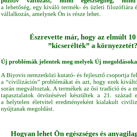
pozitív változást, mind egészségileg, mind
a lehetőség, egy kiváló termék- és üzleti filozófiára 
vállalkozás, amelynek Ön is része lehet.
Észrevette már, hogy az elmúlt 10
”kicserélték” a környezetét
Új problémák jelentek meg melyek Új megoldásokat
A Biyovis nemzetközi kutató- és fejlesztő csoportja fe
a “civilizációs” problémákat és azt, hogy ezek kivált
során megváltoztak. A termékek az ősi tradíció és a
tapasztalatok ötvözésével készültek a 21. század
a helytelen életvitel eredményeként kialakult civil
nyújtanak megoldást.
Hogyan lehet Ön egészséges és anyagilag