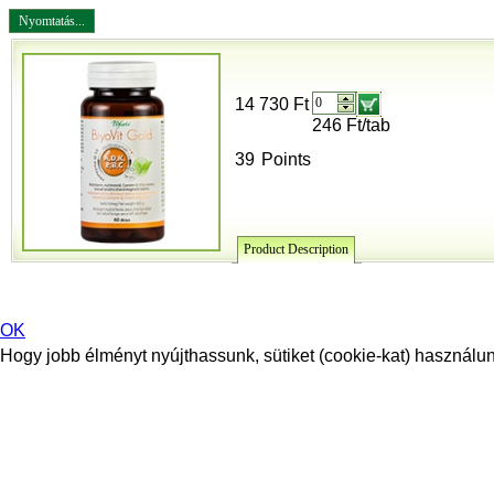
Nyomtatás...
14 730 Ft
246 Ft/tab
39
Points
Product Description
OK
Hogy jobb élményt nyújthassunk, sütiket (cookie-kat) használunk