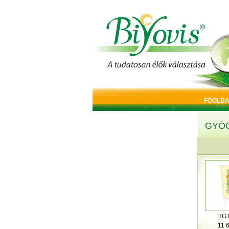
FŐOLDA
GYÓ
HG 
11 