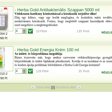
- Herba Gold Antibakteriális Szappan 5000 ml
Védekezzen hatékony kéztisztítással a kórokozók terjedése ellen!
Elég egy kilincs, vagy egy korlát megfogása, és kezünkön máris tovább
nemkívánatos kórokozók. Fontos, hogy megfelelő szappant használjunk eltávol
ezzel megelőzve a megbetegedéseket.
10 Ft/ml
135
Pont
RÉSZLE
004-2
990 Ft
- Herba Gold Energia Krém 100 ml
Az ízületi- és bőrprobláma megoldója
Biztos észrevette már, hogy amikor szervezete védekezőképessége gyengül
bőrproblémák és ízületi fájdalmak jelentkeznek. Kerülje el az izomlázat és az izo
és közben ápolja problémás bőrfelületeit a Herba Gold Energia krémmel!
128 Ft/ml
35
Pont
RÉSZLE
010-2
760 Ft
Előző oldal
Következő oldal
[1]