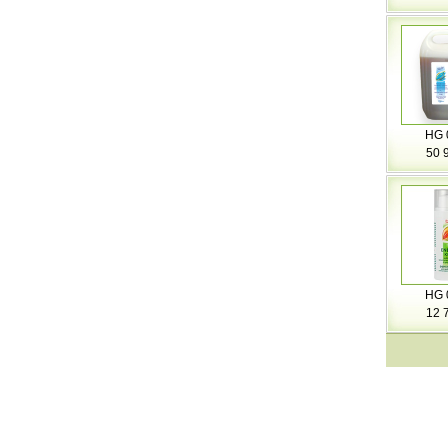
HG 
50 
HG 
12 