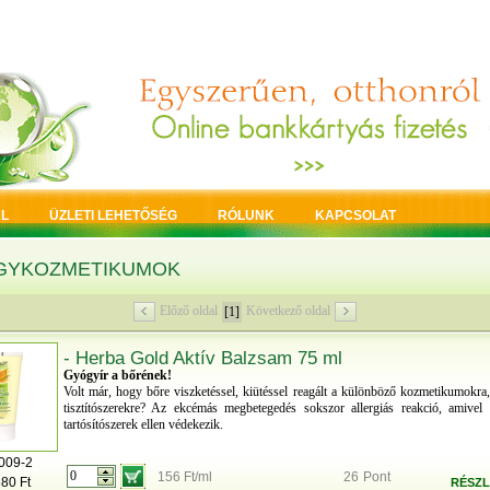
L
ÜZLETI LEHETŐSÉG
RÓLUNK
KAPCSOLAT
GYKOZMETIKUMOK
Előző oldal
Következő oldal
[1]
- Herba Gold Aktív Balzsam 75 ml
Gyógyír a bőrének!
Volt már, hogy bőre viszketéssel, kiütéssel reagált a különböző kozmetikumokra,
tisztítószerekre? Az ekcémás megbetegedés sokszor allergiás reakció, amivel
tartósítószerek ellen védekezik.
009-2
156 Ft/ml
26
Pont
680 Ft
RÉSZL