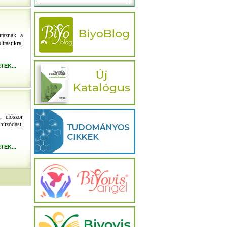
utaznak a
ításukra,
TEK...
, először
mhúzódást,
TEK...