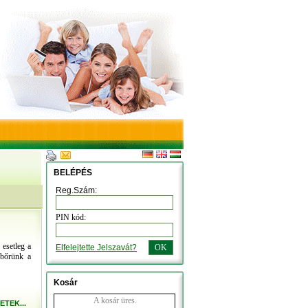
BELÉPÉS
Reg.Szám:
PIN kód:
 esetleg a
Elfelejtette Jelszavát?
OK
 bőrünk a
Kosár
A kosár üres.
ETEK...