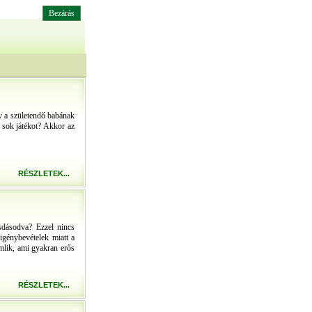
Bezárás
gy a születendő babának
a sok játékot? Akkor az
RÉSZLETEK...
sdásodva? Ezzel nincs
igénybevételek miatt a
omlik, ami gyakran erős
RÉSZLETEK...