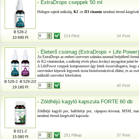
- ExtraDrops cseppek 50 ml
Hidegen sajtolt mákolaj,
K2
-és
D3 vitamin
tartalmú étrend-kiegészí
B 528-2
214 Ft/ml
24
Pont
10 690 Ft
- Életerő csomag (ExtraDrops + Life Power
Az ExtraDrops az emberi szervezet számára azonnal beépíthető formá
és K2-vitaminokat, a mákolaj révén plusz ásványi anyagokat juttat be
A LifePower cseppek komponensei úgy lettek összeválogatva, hogy 
szervünket képesek legyenek tiszta bioinformációval ellátni, és az es
működő szerveket felerősíteni.
B 528-2 -B 529-2/2
40
Pont
19 180 Ft
- Zöldhéjú kagyló kapszula FORTE 60 db
Zöldhéjú kagyló por, halfehérje por, cápaporc-kivonat, MSM, man
tartalmú étrend-kiegészítő kapszula
B 021-2
251 Ft/kap
37
Pont
15 080 Ft