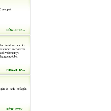
tő cseppek
RÉSZLETEK...
)
ban tartalmazza a D3-
 az emberi szervezetbe.
azok valamennyi
etleg gyengébben
RÉSZLETEK...
gán és natív kollagén
RÉSZLETEK...