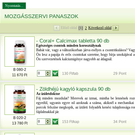
Nyomtatás...
MOZGÁSSZERVI PANASZOK
Előző oldal
Következő oldal
[1]
2
- Coral+ Calcimax tabletta 90 db
Egészséges csontok minden korosztálynak
Babát vár, vagy a változókorban járva esélyes a csontritkulásra? Va
Ön lesz a papája és erős csontokat szeretne, hogy bírja unokájával 
Ön szervezetének kalciumigénye nagyobb az átlagnál.
B 080-2
130 Ft/tab
29
Pont
11 670 Ft
- Zöldhéjú kagyló kapszula 90 db
Az ízületdoktor
Fáj minden mozdulat? Merevek az izmai, mintha be lennének roz
egyedül, ugyanis egyre nő azoknak a száma, akiknél a mechanikai 
porcok felszíne megkopik, az ízületi folyadék kenési tulajdonsága r
fájdalmakkal jár.
B 020-2
153 Ft/kap
34
Pont
13 780 Ft