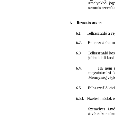
amelyekből jogo
semmis szerződ
6.
Rendelés menete
6.1.
Felhasználó a re
6.2.
Felhasználó a m
6.3.
Felhasználó kos
jobb oldali kosá
6.4.
Ha nem sz
megvásárolni k
Mennyiség végleg
6.5.
Felhasználó kivá
6.5.1.
Fizetési módok és
Személyes átvé
átvételekor tört