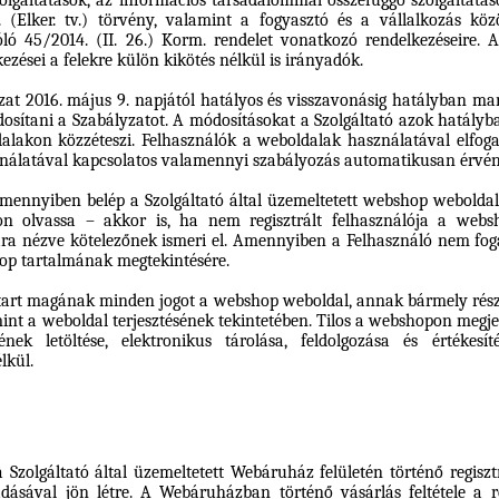
olgáltatások, az információs társadalommal összefüggő szolgáltatáso
. (Elker. tv.) törvény, valamint a fogyasztó és a vállalkozás közö
óló 45/2014. (II. 26.) Korm. rendelet vonatkozó rendelkezéseire.
A
ezései a felekre külön kikötés nélkül is irányadók.
zat 2016. május 9. napjától hatályos és visszavonásig hatályban mar
sítani a Szabályzatot. A módosításokat a Szolgáltató azok hatályba 
alakon közzéteszi. Felhasználók a weboldalak használatával elfog
nálatával kapcsolatos valamennyi szabályozás automatikusan érvén
mennyiben belép a Szolgáltató által üzemeltetett webshop webolda
n olvassa – akkor is, ha nem regisztrált felhasználója a webs
ra nézve kötelezőnek ismeri el. Amennyiben a Felhasználó nem fogad
hop tartalmának megtekintésére.
ntart magának minden jogot a webshop weboldal, annak bármely rész
int a weboldal terjesztésének tekintetében. Tilos a webshopon megj
ének letöltése, elektronikus tárolása, feldolgozása és értékesít
lkül.
 Szolgáltató által üzemeltetett Webáruház felületén történő regisztr
gadásával jön létre. A Webáruházban történő vásárlás feltétele a r