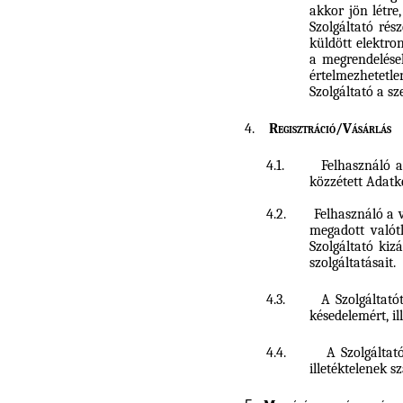
akkor jön létre
Szolgáltató rés
küldött elektro
a megrendelése
értelmezhetetl
Szolgáltató a s
4.
Regisztráció/Vásárlás
4.1.
Felhasználó a
közzétett Adatke
4.2.
Felhasználó a v
megadott valót
Szolgáltató kiz
szolgáltatásait.
4.3.
A Szolgáltató
késedelemért, i
4.4.
A Szolgáltat
illetéktelenek 