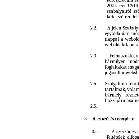
kereskedelmi sz
2001. évi CVIII
szabályairól sz
kötelező rendelk
2.2.
A jelen Szabály
egyoldalúan módo
nappal a webold
weboldalak hasz
2.3.
Felhasználó, a
bármilyen módo
foglaltakat magá
jogosult a webs
2.4.
Szolgáltató fen
tartalmak, valam
bármely részlet
hozzájárulása né
2.5.
3.
A szerződés létrejötte
3.1.
A szerződés a
feltételek elfo