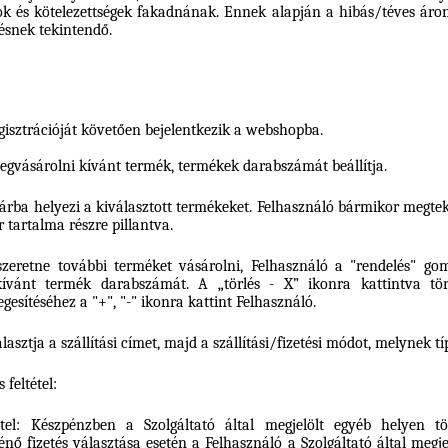
k és kötelezettségek fakadnának. Ennek alapján a hibás/téves áron
ésnek tekintendő.
gisztrációját követően bejelentkezik a webshopba.
egvásárolni kívánt termék, termékek darabszámát beállítja.
árba helyezi a kiválasztott termékeket. Felhasználó bármikor megtek
r tartalma részre pillantva.
eretne további terméket vásárolni, Felhasználó a "rendelés" gomb
ívánt termék darabszámát. A „törlés - X” ikonra kattintva tör
esítéséhez a "+", "-" ikonra kattint Felhasználó.
lasztja a szállítási címet, majd a szállítási/fizetési módot, melynek t
 feltétel:
tel: Készpénzben a Szolgáltató által megjelölt egyéb helyen t
énő fizetés választása esetén a Felhasználó a Szolgáltató által megje