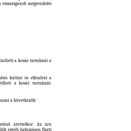
 visszaigazolt megrendelés
intheti a kosár tartalmát a
ra kattint és ellenőrzi a
ölheti a kosár tartalmát.
ípusai a következők:
örténő átvételkor: Az áru
lölt egyéb helyszínen fizeti