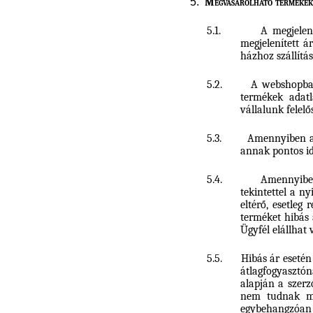
5.
Megvásárolható termékek,
5.1.
A megjelen
megjelenített 
házhoz szállítás
5.2.
A webshopban 
termékek adatl
vállalunk felel
5.3.
Amennyiben akc
annak pontos i
5.4.
Amennyiben
tekintettel a ny
eltérő, esetleg
terméket hibás 
Ügyfél elállhat 
5.5.
Hibás ár esetén
átlagfogyasztón
alapján a szerz
nem tudnak meg
egybehangzóan 