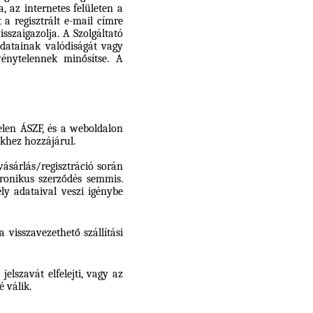
 az internetes felületen a
 a regisztrált e-mail címre
sszaigazolja. A Szolgáltató
adatainak valódiságát vagy
rvénytelennek minősítse. A
jelen ÁSZF, és a weboldalon
ekhez hozzájárul.
 vásárlás/regisztráció során
ronikus szerződés semmis.
ly adataival veszi igénybe
 visszavezethető szállítási
elszavát elfelejti, vagy az
 válik.