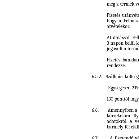
meg a termék vé
Fizetés utánvét
hogy a Felhasz
átvételekor.
Átutalással: Fe
3 napon belül k
jogosult a term
Fizetés bankká
rendezze.
6.5.2.
Szállítási költség
Egységesen 2198
130 ponttól ingy
6.6.
Amennyiben a w
korrekcióra. Il
adatokról. A v
bármely fél elál
6.7.
A fizetendő vé