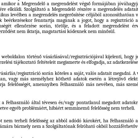
, amikor a Megrendelő a megrendelést végső formájában jóváhagyja,
zére elküldi. Szolgáltató a Megrendelő részére a megrendelés adatait
nikus levélben a megrendelés megerősítése céljából azonosíthatóan vi
k beérkezésekor fenntartja magának a jogot, hogy a regisztráció 
enségét ellenőrzése során, törölje, és a feladott megrendelést é
zerződést nem iktatja, magatartási kódexnek nem minősül.
 weboldalon történő vásárlásával/regisztrációjával kijelenti, hogy 
zelési tájékoztató feltételeit megismerte és elfogadja, az adatkezelés
ásárlás/regisztráció során köteles a saját, valós adatait megadni. A
lan, vagy más személyhez köthető adatok esetén a létrejövő elekt
árja felelősségét, amennyiben Felhasználó más nevében, más szemé
t a Felhasználó által tévesen és/vagy pontatlanul megadott adatokra
lletve egyéb problémáért, hibáért semminemű felelősség nem terheli.
ót nem terheli felelősség az abból adódó károkért, ha Felhasználó a j
számára bármely nem a Szolgáltatónak felróható okból hozzáférhetővé