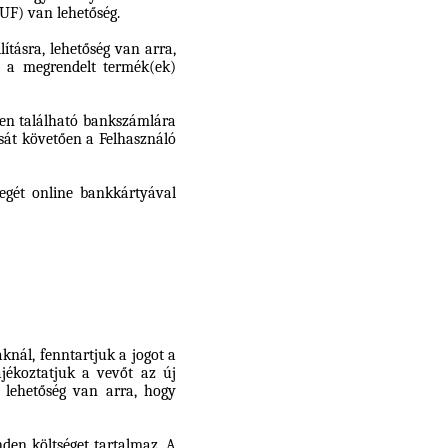
UF) van lehetőség.
ításra, lehetőség van arra,
n a megrendelt termék(ek)
lben található bankszámlára
ását követően a Felhasználó
zegét online bankkártyával
nál, fenntartjuk a jogot a
ájékoztatjuk a vevőt az új
 lehetőség van arra, hogy
nden költséget tartalmaz. A