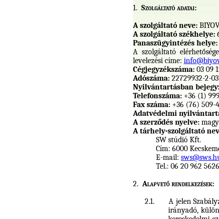
1.
Szolgáltató adatai:
A szolgáltató neve:
BIYOV
A
szolgáltató székhely
e:
Panaszügyintézés helye:
A szolgáltató elérhetőség
levelezési cím
e:
info@biyov
Cégjegyzékszáma:
03 09 
Adószáma:
22729932-2-03
Nyilvántartásban bejegy
Telefonszáma:
+36 (1) 999
Fax száma:
+36 (76) 509-
Adatvédelmi nyilvántart
A szerződés nyelve:
magy
A tárhely-szolgáltató nev
SW stúdió Kft.
Cím: 6000 Kecskemét
E-mail:
sws@sws.h
Tel.: 06 20 962 562
2.
Alapvető rendelkezések:
2.1.
A jelen Szabály
irányadó, külön