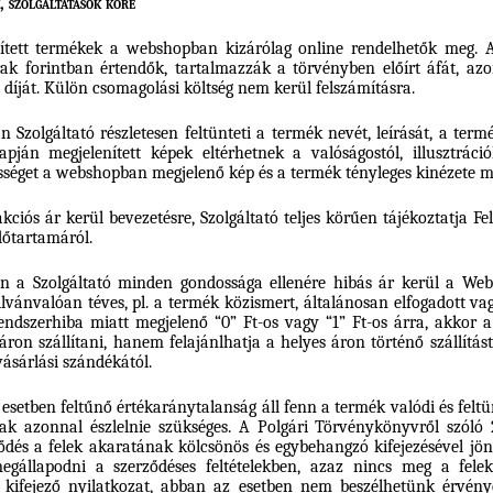
 szolgáltatások köre
ített termékek a webshopban kizárólag online rendelhetők meg.
árak forintban értendők, tartalmazzák a törvényben előírt áfát, 
 díját. Külön csomagolási költség nem kerül felszámításra.
Szolgáltató részletesen feltünteti a termék nevét, leírását, a termé
apján megjelenített képek eltérhetnek a valóságostól, illusztrác
ősséget a webshopban megjelenő kép és a termék tényleges kinézete m
iós ár kerül bevezetésre, Szolgáltató teljes körűen tájékoztatja Fe
dőtartamáról.
 a Szolgáltató minden gondossága ellenére hibás ár kerül a Webá
ilvánvalóan téves, pl. a termék közismert, általánosan elfogadott va
 rendszerhiba miatt megjelenő “0” Ft-os vagy “1” Ft-os árra, akkor 
áron szállítani, hanem felajánlhatja a helyes áron történő szállítá
vásárlási szándékától.
 esetben feltűnő értékaránytalanság áll fenn a termék valódi és feltü
ak azonnal észlelnie szükséges. A Polgári Törvénykönyvről szóló 2
ődés a felek akaratának kölcsönös és egybehangzó kifejezésével jön
állapodni a szerződéses feltételekben, azaz nincs meg a felek
kifejező nyilatkozat, abban az esetben nem beszélhetünk érvényes