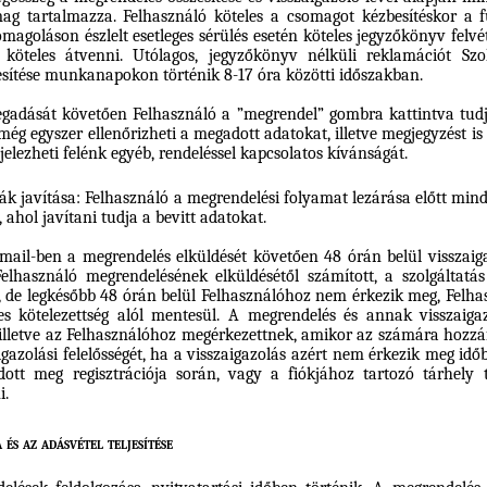
g tartalmazza. Felhasználó köteles a csomagot kézbesítéskor a fu
agoláson észlelt esetleges sérülés esetén köteles jegyzőkönyv felvét
öteles átvenni. Utólagos, jegyzőkönyv nélküli reklamációt Szo
sítése munkanapokon történik 8-17 óra közötti időszakban.
gadását követően Felhasználó a ”megrendel” gombra kattintva tudj
még egyszer ellenőrizheti a megadott adatokat, illetve megjegyzést is
elezheti felénk egyéb, rendeléssel kapcsolatos kívánságát.
bák javítása: Felhasználó a megrendelési folyamat lezárása előtt mind
, ahol javítani tudja a bevitt adatokat.
-mail-ben a megrendelés elküldését követően 48 órán belül visszai
Felhasználó megrendelésének elküldésétől számított, a szolgáltatás
, de legkésőbb 48 órán belül Felhasználóhoz nem érkezik meg, Felhas
es kötelezettség alól mentesül. A megrendelés és annak visszaiga
 illetve az Felhasználóhoz megérkezettnek, amikor az számára hozzáf
igazolási felelősségét, ha a visszaigazolás azért nem érkezik meg id
dott meg regisztrációja során, vagy a fiókjához tartozó tárhely 
i.
és az adásvétel teljesítése