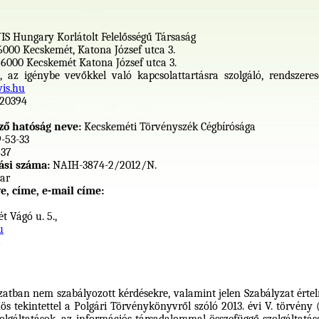
IS Hungary Korlátolt Felelősségű Társaság
6000 Kecskemét, Katona József utca 3.
6000 Kecskemét Katona József utca 3.
e, az igénybe vevőkkel való kapcsolattartásra szolgáló, rendszere
is.hu
120394
ző hatóság neve:
Kecskeméti Törvényszék Cégbírósága
-53-33
437
ási száma:
NAIH-3874-2/2012/N.
ar
e, címe, e-mail címe:
 Vágó u. 5.,
u
6
zatban nem szabályozott kérdésekre, valamint jelen Szabályzat érte
ös tekintettel a Polgári Törvénykönyvről szóló 2013. évi V. törvény 