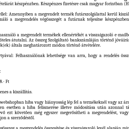
telárát készpénzben. Készpénzes fizetésre csak magyar forintban (H
ellel: Amennyiben a megrendelt termék futárszolgálattal kerül kiszáll
náló a megrendelés végösszegét a futárnak teljesítse készpénzbe
lhasználó a megrendelt termékek ellenértékét a visszaigazoló e-mai
öteles átutalni. Az összeg Szolgáltató bankszámláján történő jóváír
ék(ek) általa meghatározott módon történő átvételére.
rtyával: Felhasználónak lehetősége van arra, hogy a rendelés öss
:
.- Ft
enes a kiszállítás.
ebshopban hiba vagy hiányosság lép fel a termékeknél vagy az árak
yen esetben a hiba felismerése illetve módosítása után azonnal t
evő ezt követően még egyszer megerősítheti a megrendelést, vagy
ljon a szerződéstől.
gösszeg a megrendelés összesítése és visszaigazoló levél alapján mi