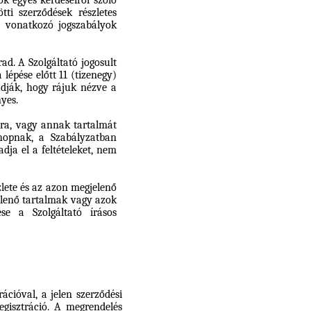
k egyes kérdéseiről szóló
tti szerződések részletes
 vonatkozó jogszabályok
ad. A Szolgáltató jogosult
lépése előtt 11 (tizenegy)
adják, hogy rájuk nézve a
yes.
lra, vagy annak tartalmát
hopnak, a Szabályzatban
ja el a feltételeket, nem
lete és az azon megjelenő
elenő tartalmak vagy azok
ése a Szolgáltató írásos
ációval, a jelen szerződési
egisztráció. A megrendelés