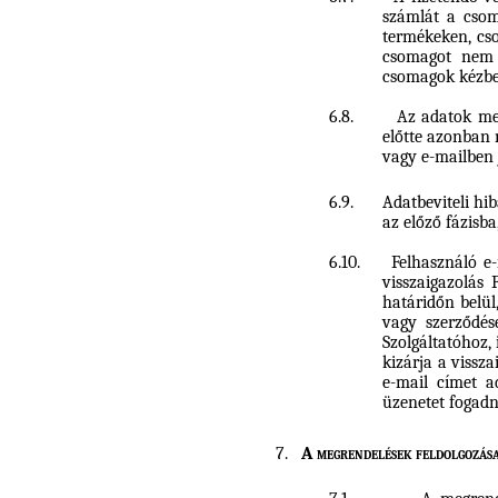
számlát a csoma
termékeken, csom
csomagot nem k
csomagok kézbe
6.8.
Az adatok me
előtte azonban 
vagy e-mailben j
6.9.
Adatbeviteli hi
az előző fázisba
6.10.
Felhasználó e
visszaigazolás 
határidőn belül
vagy szerződés
Szolgáltatóhoz,
kizárja a vissza
e-mail címet a
üzenetet fogadn
7.
A megrendelések feldolgozása 