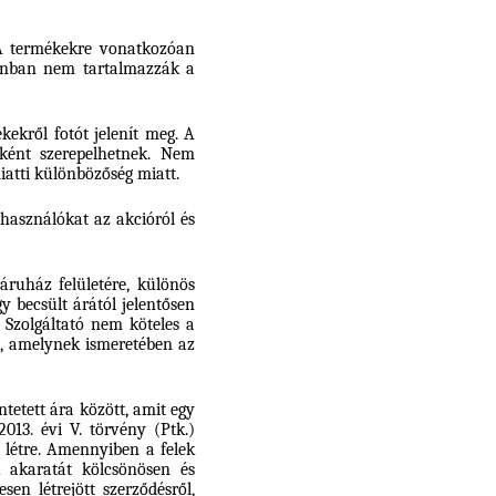
 A termékekre vonatkozóan
azonban nem tartalmazzák a
kekről fotót jelenít meg. A
ióként szerepelhetnek. Nem
iatti különbözőség miatt.
lhasználókat az akcióról és
ruház felületére, különös
gy becsült árától jelentősen
a Szolgáltató nem köteles a
st, amelynek ismeretében az
ntetett ára között, amit egy
013. évi V. törvény (Ptk.)
 létre. Amennyiben a felek
 akaratát kölcsönösen és
en létrejött szerződésről,