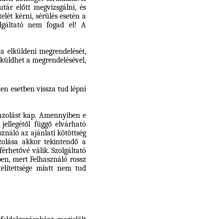
tár előtt megvizsgálni, és
elét kérni, sérülés esetén a
lgáltató nem fogad el! A
a elküldeni megrendelését,
 küldhet a megrendelésével,
en esetben vissza tud lépni
gazolást kap. Amennyiben e
 jellegétől függő elvárható
ználó az ajánlati kötöttség
zolása akkor tekintendő a
érhetővé válik. Szolgáltató
őben, mert Felhasználó rossz
telítettsége miatt nem tud