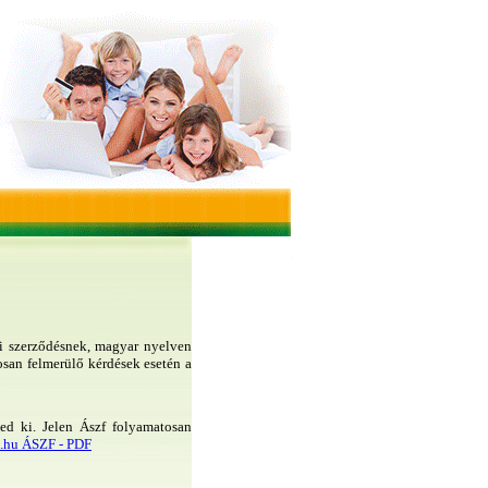
li szerződésnek, magyar nyelven
osan felmerülő kérdések esetén a
jed ki. Jelen Ászf folyamatosan
s.hu ÁSZF - PDF