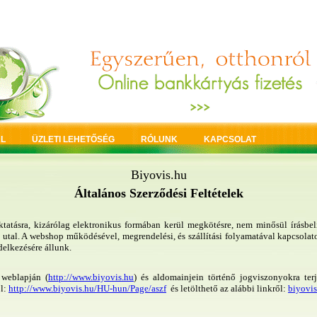
L
ÜZLETI LEHETŐSÉG
RÓLUNK
KAPCSOLAT
Biyovis.hu
Általános Szerz
ődési Feltételek
atásra, kizárólag elektronikus formában kerül megkötésre, nem minősül írásbe
 utal. A webshop működésével, megrendelési, és szállítási folyamatával kapcsolat
elkezésére állunk.
 weblapján (
http://www.biyovis.hu
) és aldomainjein történő jogviszonyokra ter
ól:
http://www.biyovis.hu/HU-hun/Page/aszf
és letölthető az alábbi linkről:
biyovi