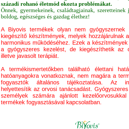
századi rohanó életmód okozta
problémákat.
Önnek, gyermekeinek, családtagjainak, szeretteinek 
boldog, egészséges és gazdag élethez!
A Biyovis termékek olyan nem gyógyszernek m
kiegészítő készítmények, melyek hozzájárulnak 
harmonikus működéséhez. Ezek a készítmények n
a gyógyszeres kezelést, de kiegészíthetik az or
illetve javasolt terápiát.
A termékismertetőkben található élettani hat
hatóanyagokra vonatkoznak, nem magára a termé
fogyasztók általános tájékoztatása. Az i
helyettesítik az orvosi tanácsadást. Gyógyszeres 
személyek számára ajánlott kezelőorvosukkal 
termékek fogyasztásával kapcsolatban.