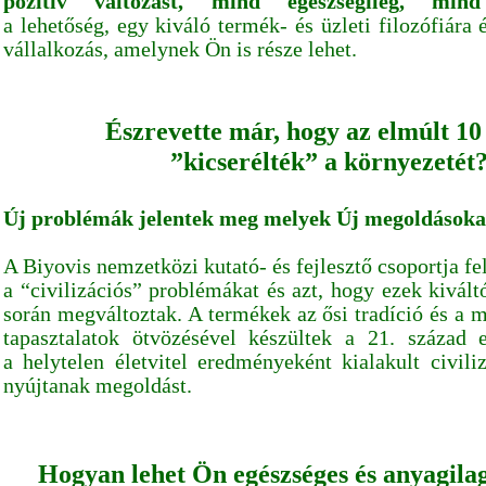
pozitív változást, mind egészségileg, mind
a lehetőség, egy kiváló termék- és üzleti filozófiára 
vállalkozás, amelynek Ön is része lehet.
Észrevette már, hogy az elmúlt 10
”kicserélték” a környezetét
Új problémák jelentek meg melyek Új megoldásokat
A Biyovis nemzetközi kutató- és fejlesztő csoportja fe
a “civilizációs” problémákat és azt, hogy ezek kivált
során megváltoztak. A termékek az ősi tradíció és a
tapasztalatok ötvözésével készültek a 21. század
a helytelen életvitel eredményeként kialakult civil
nyújtanak megoldást.
Hogyan lehet Ön egészséges és anyagilag