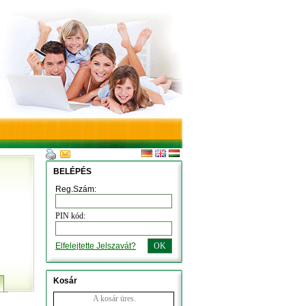
BELÉPÉS
Reg.Szám:
PIN kód:
Elfelejtette Jelszavát?
OK
Kosár
A kosár üres.