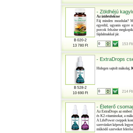
- Zöldhéjú kagyl
Az ízületdoktor
Fáj minden mozdulat? Me
egyedül, ugyanis egyre n
porcok felszíne megkopik,
fájdalmakkal jár.
B 020-2
153 Ft
13 780 Ft
- ExtraDrops cs
Hidegen sajtolt mákolaj,
B 528-2
214 Ft
10 690 Ft
- Életerő csoma
Az ExtraDrops az emberi 
és K2-vitaminokat, a máko
A LifePower cseppek komp
szervünket képesek legyene
működő szerveket felerősí