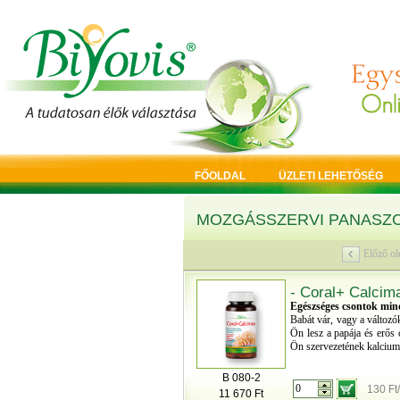
FŐOLDAL
ÜZLETI LEHETŐSÉG
MOZGÁSSZERVI PANASZ
Előző ol
- Coral+ Calcima
Egészséges csontok min
Babát vár, vagy a változó
Ön lesz a papája és erős 
Ön szervezetének kalcium
B 080-2
130 Ft
11 670 Ft