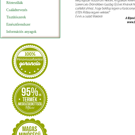
Réztextíliák
Családtervezés
Tisztítószerek
Emésztőrendszer
Információs anyagok