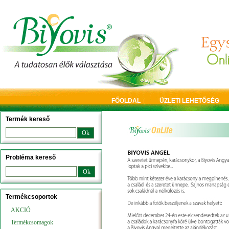
FŐOLDAL
ÜZLETI LEHETŐSÉG
Termék kereső
Ok
Probléma kereső
Ok
Termékcsoportok
AKCIÓ
Termékcsomagok